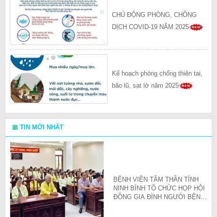
CHỦ ĐỘNG PHÒNG, CHỐNG
DỊCH COVID-19 NĂM 2025
Kế hoạch phòng chống thiên tai,
bão lũ, sạt lở năm 2025
TIN MỚI NHẤT
BỆNH VIỆN TÂM THẦN TỈNH
NINH BÌNH TỔ CHỨC HỌP HỘI
ĐỒNG GIA ĐÌNH NGƯỜI BỆNH
QUÝ III/2026