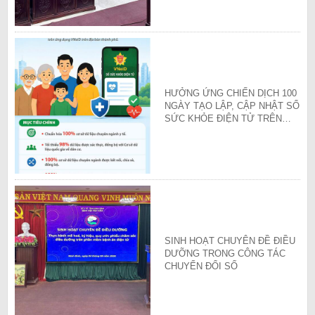
HƯỞNG ỨNG CHIẾN DỊCH 100
NGÀY TẠO LẬP, CẬP NHẬT SỔ
SỨC KHỎE ĐIỆN TỬ TRÊN
ỨNG DỤNG VNeID
SINH HOẠT CHUYÊN ĐỀ ĐIỀU
DƯỠNG TRONG CÔNG TÁC
CHUYỂN ĐỔI SỐ