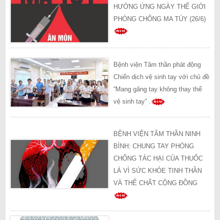
HƯỞNG ỨNG NGÀY THẾ GIỚI
PHÒNG CHỐNG MA TÚY (26/6)
Bệnh viện Tâm thần phát động
Chiến dịch vệ sinh tay với chủ đề
“Mang găng tay không thay thế
vệ sinh tay” .
BỆNH VIỆN TÂM THẦN NINH
BÌNH: CHUNG TAY PHÒNG
CHỐNG TÁC HẠI CỦA THUỐC
LÁ VÌ SỨC KHỎE TINH THẦN
VÀ THỂ CHẤT CỘNG ĐỒNG