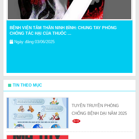
BỆNH VIỆN TÂM THẦN NINH BÌNH: CHUNG TAY PHÒNG
CHỐNG TÁC HẠI CỦA THUỐC ...
Ngày đăng:
03/06/2025
TIN THEO MỤC
TUYÊN TRUYỀN PHÒNG
CHỐNG BỆNH DẠI NĂM 2025