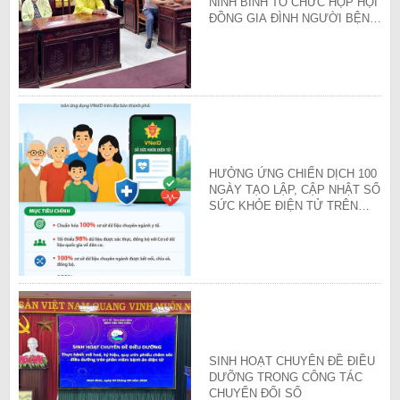
NINH BÌNH TỔ CHỨC HỌP HỘI
ĐỒNG GIA ĐÌNH NGƯỜI BỆNH
QUÝ III/2026
HƯỞNG ỨNG CHIẾN DỊCH 100
NGÀY TẠO LẬP, CẬP NHẬT SỔ
SỨC KHỎE ĐIỆN TỬ TRÊN
ỨNG DỤNG VNeID
SINH HOẠT CHUYÊN ĐỀ ĐIỀU
DƯỠNG TRONG CÔNG TÁC
CHUYỂN ĐỔI SỐ