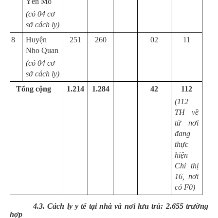
Yên Mô
(có 04 cơ
sở cách ly)
8
Huyện
251
260
02
11
Nho Quan
(có 04 cơ
sở cách ly)
Tổng cộng
1.214
1.284
42
112
(112
TH về
từ nơi
đang
thực
hiện
Chỉ thị
16, nơi
có F0)
4.3. Cách ly y tế tại nhà và nơi lưu trú:
2.655
trường
hợp