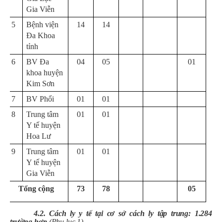
Gia Viễn
5
Bệnh viện
14
14
Đa Khoa
tỉnh
6
BV Đa
04
05
01
khoa huyện
Kim Sơn
7
BV Phổi
01
01
8
Trung tâm
01
01
Y tế huyện
Hoa Lư
9
Trung tâm
01
01
Y tế huyện
Gia Viễn
Tổng cộng
73
78
05
4.2. Cách ly y tế tại cơ sở cách ly tập trung:
1.284
trường hợp
(Phụ lục 1)