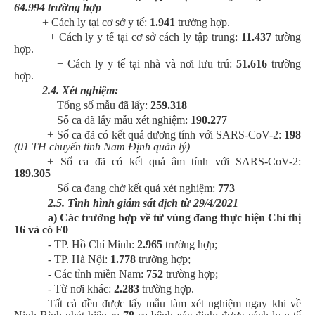
64
.
994
trường hợp
+ Cách ly tại cơ sở y tế:
1.
941
trường hợp.
+ Cách ly y tế tại cơ sở cách ly tập trung:
11.437
tường
hợp.
+ Cách ly y tế tại nhà và nơi lưu trú:
51
.
616
trường
hợp.
2.4. Xét nghiệm:
+ Tổng số mẫu đã lấy:
259.318
+ Số ca đã lấy mẫu xét nghiệm:
1
90
.
277
+ Số ca đã có kết quả dương tính với SARS-CoV-2:
198
(01 TH chuyển tỉnh Nam Định quản lý)
+ Số ca đã có kết quả âm tính với SARS-CoV-2:
1
89
.
305
+ Số ca đang chờ kết quả xét nghiệm:
773
2.5. Tình hình giám sát dịch từ 29/4/2021
a
)
Các trường hợp
về từ vùng đang thực hiện Chỉ thị
16 và có F0
- TP. Hồ Chí Minh:
2.965
trường hợp;
- TP. Hà Nội:
1.778
trường hợp;
- Các tỉnh miền Nam:
752
trường hợp;
- Từ nơi khác:
2.283
trường hợp.
Tất cả đều được lấy mẫu làm xét nghiệm ngay khi về