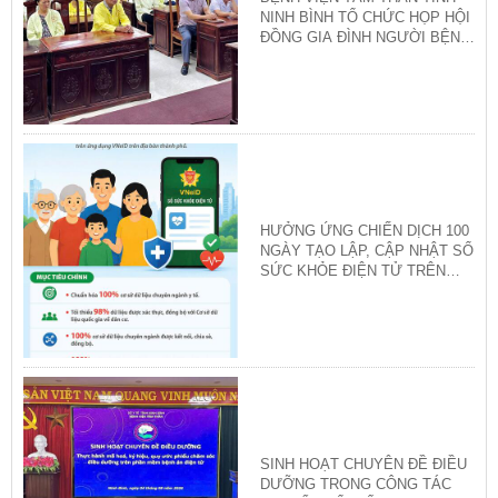
NINH BÌNH TỔ CHỨC HỌP HỘI
ĐỒNG GIA ĐÌNH NGƯỜI BỆNH
QUÝ III/2026
HƯỞNG ỨNG CHIẾN DỊCH 100
NGÀY TẠO LẬP, CẬP NHẬT SỔ
SỨC KHỎE ĐIỆN TỬ TRÊN
ỨNG DỤNG VNeID
SINH HOẠT CHUYÊN ĐỀ ĐIỀU
DƯỠNG TRONG CÔNG TÁC