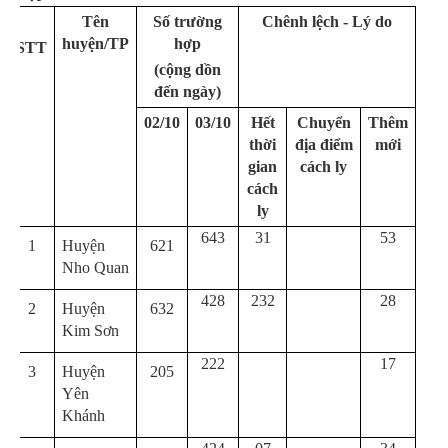
Tên
Số trường
Chênh lệch - Lý do
huyện/TP
hợp
STT
(cộng dồn
đến ngày)
02/10
03/10
Hết
Chuyển
Thêm
thời
địa điểm
mới
gian
cách ly
cách
ly
643
31
53
1
Huyện
621
Nho Quan
428
232
28
2
Huyện
632
Kim Sơn
222
17
3
Huyện
205
Yên
Khánh