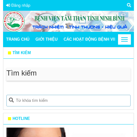
Đăng nhập
TRANG CHỦ
GIỚI THIỆU
CÁC HOẠT ĐỘNG BỆNH VIỆN
Toggle
THÔN
navigat
TÌM KIẾM
Tìm kiếm
HOTLINE