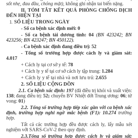
sốt nhẹ, đau đầu, chóng mặt),
không ghi nhận tai biến nặng.
II.
TÓM TẮT KẾT QUẢ PHÒNG CHỐNG DỊCH
ĐẾN HIỆN TẠI
SỐ LIỆU TRONG NGÀY
- Số ca bệnh xác định mới:
0
- Số ca bệnh tái dương tính:
04
(
BN 423242; BN
423256; BN 423247; BN 450122).
-
C
a bệnh xác định đang
điều trị:
52
-
Tổng số trường hợp được cách ly và giám sát:
4.017
+
Cách ly tại cơ sở y tế:
78
+ Cách ly y tế tại cơ sở cách ly tập trung:
1.284
+
Cách ly y tế tại nhà và nơi lưu trú:
2.655
2.
SỐ LIỆU CỘNG DỒN
2.1.
Ca bệnh xác định: 197
(đã điều trị khỏi và xuất viện:
138
; đang điều trị:
52
;
chuyển BV Nhiệt đới Trung ương:
06
; tử
vong:
01
)
2.2. Tổng số trường hợp tiếp xúc gần với ca bệnh xác
định
, trường hợp nghi ngờ mắc bệnh (F1)
:
10.274
trường
hợp
.
Tất cả các trường hợp đều được cách ly, lấy mẫu xét
nghiệm với SARS-CoV-2 theo quy định.
2.3.Tổng số trường hợp được cách ly và giám sát: