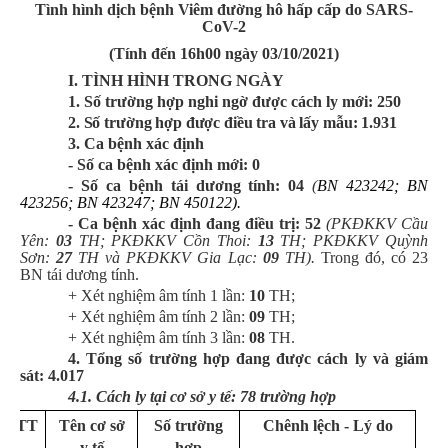
Tình hình dịch bệnh Viêm đường hô hấp cấp do SARS-
CoV-2
(Tính đến 16h00 ngày
03
/
10
/2021)
I. TÌNH HÌNH TRONG NGÀY
1. Số trường hợp nghi ngờ được cách ly mới:
250
2. Số trường hợp được điều tra và lấy mẫu:
1.931
3.
Ca bệnh xác định
- Số ca bệnh xác định mới:
0
- Số ca bệnh tái dương tính:
04
(
BN 423242; BN
423256; BN 423247; BN 450122).
-
C
a bệnh xác định đang
điều trị:
52
(
PKĐKKV Cầu
Yên:
03
TH;
PKĐKKV Cồn Thoi:
13
TH;
PKĐKKV Quỳnh
Sơn
:
27
TH
và PKĐKKV Gia Lạc:
09
TH).
Trong đó, có 23
BN tái dương tính.
+ Xét nghiệm âm tính 1 lần:
10
TH;
+ Xét nghiệm âm tính 2 lần:
09
TH;
+ Xét nghiệm âm tính 3 lần:
08
TH.
4. Tổng số trường hợp đang được cách ly và giám
sát:
4.017
4.1. Cách ly tại cơ sở y tế:
78
trường hợp
TT
Tên cơ sở
Số trường
Chênh lệch - Lý do
y tế
hợp