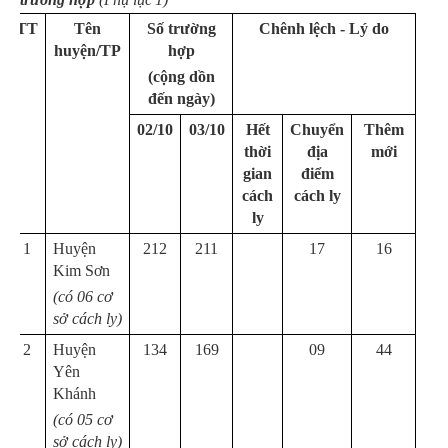
TT
Tên
Số trường
Chênh lệch - Lý do
huyện/TP
hợp
(cộng dồn
đến ngày)
02/10
03/10
Hết
Chuyển
Thêm
thời
địa
mới
gian
điểm
cách
cách ly
ly
1
Huyện
212
211
17
16
Kim Sơn
(có 06 cơ
sở cách ly)
2
Huyện
134
169
09
44
Yên
Khánh
(có 05 cơ
sở cách ly)