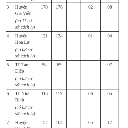
3
Huyện
170
176
02
08
Gia Viễn
(có 11 cơ
sở cách ly)
4
Huyện
121
124
01
04
Hoa Lư
(có 08 cơ
sở cách ly)
5
TP Tam
58
65
07
Điệp
(có 02 cơ
sở cách ly)
6
TP Ninh
116
115
06
05
Bình
(có 02 cơ
sở cách ly)
7
Huyện
152
164
05
17