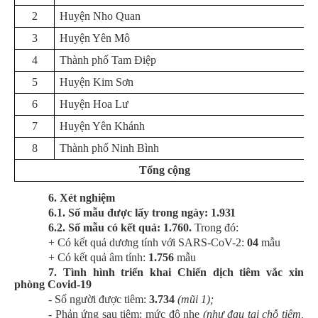
2
Huyện Nho Quan
3
Huyện Yên Mô
4
Thành phố Tam Điệp
5
Huyện Kim Sơn
6
Huyện Hoa Lư
7
Huyện Yên Khánh
8
Thành phố Ninh Bình
Tổng cộng
6. Xét nghiệm
6.
1
. Số mẫu được lấy trong ngày:
1.931
6.2
.
Số mẫu có kết quả:
1.760.
Trong đó:
+ Có kết quả dương tính với SARS-CoV-2:
04
mẫu
+ Có kết quả âm tính:
1.756
mẫu
7.
Tình hình
t
riển khai Chiến dịch tiêm vắc xin
phòng Covid-19
- Số người được tiêm:
3.734
(mũi 1);
- Phản ứng sau tiêm: mức độ nhẹ
(như đau tại chỗ tiêm,