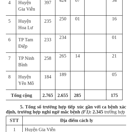
424
07
34
4
Huyện
397
Gia Viễn
250
01
16
5
Huyện
235
Hoa Lư
234
01
6
TP Tam
233
Điệp
265
14
21
7
TP Ninh
258
Bình
189
05
8
Huyện
184
Yên Mô
Tổng cộng
2.765
2.655
285
175
5. Tổng số trường hợp tiếp xúc gần với ca bệnh xác
định
, trường hợp nghi ngờ mắc bệnh
(F1)
:
2.345
trường hợp
STT
Địa điểm cách ly
1
Huyện Gia Viễn