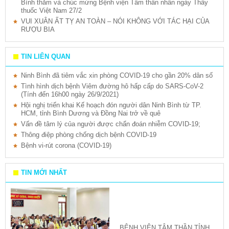
Bình thăm và chúc mừng Bệnh viện Tâm thần nhân ngày Thầy
thuốc Việt Nam 27/2
VUI XUÂN ẤT TỴ AN TOÀN – NÓI KHÔNG VỚI TÁC HẠI CỦA
RƯỢU BIA
TIN LIÊN QUAN
Ninh Bình đã tiêm vắc xin phòng COVID-19 cho gần 20% dân số
Tình hình dịch bệnh Viêm đường hô hấp cấp do SARS-CoV-2
(Tính đến 16h00 ngày 26/9/2021)
Hội nghị triển khai Kế hoạch đón người dân Ninh Bình từ TP.
HCM, tỉnh Bình Dương và Đồng Nai trở về quê
Vấn đề tâm lý của người được chẩn đoán nhiễm COVID-19;
Thông điệp phòng chống dịch bệnh COVID-19
Bệnh vi-rút corona (COVID-19)
TIN MỚI NHẤT
BỆNH VIỆN TÂM THẦN TỈNH