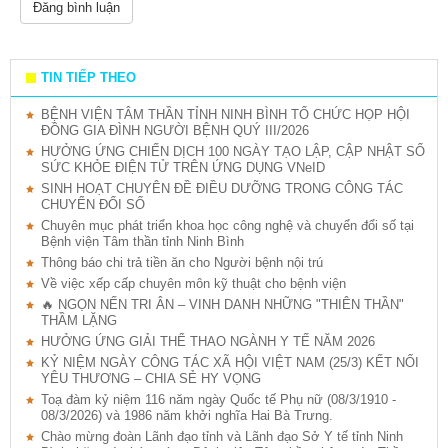
TIN TIẾP THEO
BỆNH VIỆN TÂM THẦN TỈNH NINH BÌNH TỔ CHỨC HỌP HỘI
ĐỒNG GIA ĐÌNH NGƯỜI BỆNH QUÝ III/2026
HƯỞNG ỨNG CHIẾN DỊCH 100 NGÀY TẠO LẬP, CẬP NHẬT SỔ
SỨC KHỎE ĐIỆN TỬ TRÊN ỨNG DỤNG VNeID
SINH HOẠT CHUYÊN ĐỀ ĐIỀU DƯỠNG TRONG CÔNG TÁC
CHUYỂN ĐỔI SỐ
Chuyên mục phát triển khoa học công nghệ và chuyển đổi số tại
Bệnh viện Tâm thần tỉnh Ninh Bình
Thông báo chi trả tiền ăn cho Người bệnh nội trú
Về việc xếp cấp chuyên môn kỹ thuật cho bệnh viện
🔥 NGỌN NẾN TRI ÂN – VINH DANH NHỮNG "THIÊN THẦN"
THẦM LẶNG
HƯỞNG ỨNG GIẢI THỂ THAO NGÀNH Y TẾ NĂM 2026
KỶ NIỆM NGÀY CÔNG TÁC XÃ HỘI VIỆT NAM (25/3) KẾT NỐI
YÊU THƯƠNG – CHIA SẺ HY VỌNG
Toạ đàm kỷ niệm 116 năm ngày Quốc tế Phụ nữ (08/3/1910 -
08/3/2026) và 1986 năm khởi nghĩa Hai Bà Trưng.
Chào mừng đoàn Lãnh đạo tỉnh và Lãnh đạo Sở Y tế tỉnh Ninh