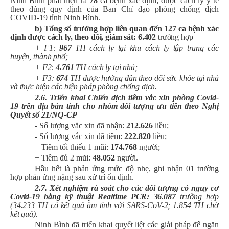
Ninh Bình phát hiện ra
78
ca bệnh xác định; được cách ly y tế
theo đúng quy định của Ban Chỉ đạo phòng chống dịch
COVID-19 tỉnh Ninh Bình.
b) Tổng số trường hợp liên quan đến 1
27
ca bệnh xác
định được cách ly, theo dõi, giám sát: 6.402
trường hợp
+ F1:
967
TH cách ly tại khu cách ly tập trung các
huyện, thành phố;
+ F2:
4.761
TH cách ly tại nhà;
+ F3:
674
TH được hướng dẫn theo dõi sức khỏe tại nhà
và thực hiện các biện pháp phòng chống dịch.
2.6. Triển khai Chiến dịch tiêm vắc xin phòng Covid-
19 trên địa bàn tỉnh cho nhóm đối tượng ưu tiên theo Nghị
Quyết số 21/NQ-CP
- Số lượng vắc xin đã nhận:
212.626
liều;
- Số lượng vắc xin đã tiêm:
222.820
liều;
+ Tiêm tối thiểu 1 mũi:
174.
768
người;
+ Tiêm đủ 2 mũi:
48.052
người.
Hầu hết là phản ứng mức độ nhẹ, ghi nhận 01 trường
hợp phản ứng nặng sau xử trí ổn định.
2.7.
Xét nghiệm rà soát cho các đối tượng có nguy cơ
Covid-1
9 bằ
ng kỹ thuật Realtime PCR:
36.087
trường hợp
(34.233 TH có kết quả âm tính
với SARS-CoV-2
; 1.854 TH chờ
kết quả).
Ninh Bình đã triển khai quyết liệt các giải pháp để ngăn