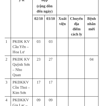
(cộng dồn
đến ngày)
02/10
03/10
Xuất
Chuyển
Bệnh
viện
địa
nhân
điểm
mới
cách ly
1
PKĐK KV
03
03
Cầu Yên –
Hoa Lư
2
PKĐK KV
23
27
04
Quỳnh Sơn
– Nho
Quan
3
PKĐKKV
17
17
Cồn Thoi –
Kim Sơn
4
PKĐKKV
09
09
Gia Lạc –