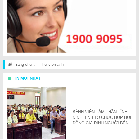
Trang chủ
Thư viện ảnh
TIN MỚI NHẤT
BỆNH VIỆN TÂM THẦN TỈNH
NINH BÌNH TỔ CHỨC HỌP HỘI
ĐỒNG GIA ĐÌNH NGƯỜI BỆNH
QUÝ III/2026