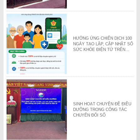
HƯỞNG ỨNG CHIẾN DỊCH 100
NGÀY TẠO LẬP, CẬP NHẬT SỔ
SỨC KHỎE ĐIỆN TỬ TRÊN
ỨNG DỤNG VNeID
SINH HOẠT CHUYÊN ĐỀ ĐIỀU
DƯỠNG TRONG CÔNG TÁC
CHUYỂN ĐỔI SỐ