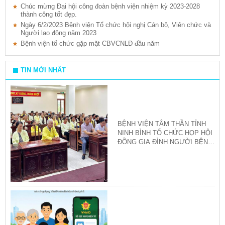
Chúc mừng Đại hội công đoàn bệnh viện nhiệm kỳ 2023-2028
thành công tốt đẹp.
Ngày 6/2/2023 Bệnh viện Tổ chức hội nghị Cán bộ, Viên chức và
Người lao động năm 2023
Bệnh viện tổ chức gặp mặt CBVCNLĐ đầu năm
TIN MỚI NHẤT
BỆNH VIỆN TÂM THẦN TỈNH
NINH BÌNH TỔ CHỨC HỌP HỘI
ĐỒNG GIA ĐÌNH NGƯỜI BỆNH
QUÝ III/2026