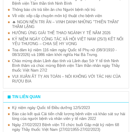
Bệnh viện Tâm thần tỉnh Ninh Bình
Thông báo chi trả tiền ăn cho Người bệnh nội trú
Về việc xếp cấp chuyên môn kỹ thuật cho bệnh viện
🔥 NGỌN NẾN TRI ÂN – VINH DANH NHỮNG "THIÊN THẦN"
THẦM LẶNG
HƯỞNG ỨNG GIẢI THỂ THAO NGÀNH Y TẾ NĂM 2026
KỶ NIỆM NGÀY CÔNG TÁC XÃ HỘI VIỆT NAM (25/3) KẾT NỐI
YÊU THƯƠNG – CHIA SẺ HY VỌNG
Toạ đàm kỷ niệm 116 năm ngày Quốc tế Phụ nữ (08/3/1910 -
08/3/2026) và 1986 năm khởi nghĩa Hai Bà Trưng.
Chào mừng đoàn Lãnh đạo tỉnh và Lãnh đạo Sở Y tế tỉnh Ninh
Bình thăm và chúc mừng Bệnh viện Tâm thần nhân ngày Thầy
thuốc Việt Nam 27/2
VUI XUÂN ẤT TỴ AN TOÀN – NÓI KHÔNG VỚI TÁC HẠI CỦA
RƯỢU BIA
TIN LIÊN QUAN
Kỷ niệm ngày Quốc tế Điều dưỡng 12/5/2023
Báo cáo kết quả Cải tiến chất lượng bệnh viện và khảo sát sự hài
lòng của người bệnh và nhân viên y tế năm 2022
Ngày 27/02/2023 Bệnh viện Tổ chức buổi Gặp mặt kỷ niệm 68
ngày Thầy thuốc Việt Nam (27/02/1955-27/02/2023)