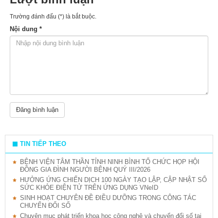
Trường đánh đấu (*) là bắt buộc.
Nội dung *
TIN TIẾP THEO
BỆNH VIỆN TÂM THẦN TỈNH NINH BÌNH TỔ CHỨC HỌP HỘI
ĐỒNG GIA ĐÌNH NGƯỜI BỆNH QUÝ III/2026
HƯỞNG ỨNG CHIẾN DỊCH 100 NGÀY TẠO LẬP, CẬP NHẬT SỔ
SỨC KHỎE ĐIỆN TỬ TRÊN ỨNG DỤNG VNeID
SINH HOẠT CHUYÊN ĐỀ ĐIỀU DƯỠNG TRONG CÔNG TÁC
CHUYỂN ĐỔI SỐ
Chuyên mục phát triển khoa học công nghệ và chuyển đổi số tại