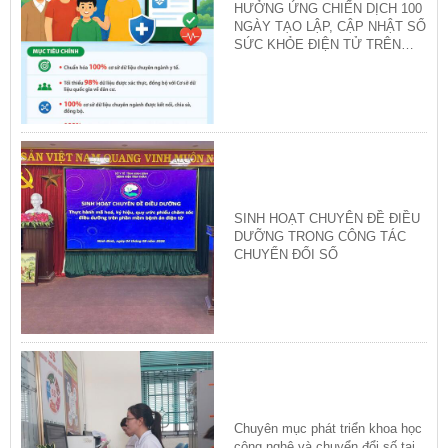
HƯỞNG ỨNG CHIẾN DỊCH 100
NGÀY TẠO LẬP, CẬP NHẬT SỔ
SỨC KHỎE ĐIỆN TỬ TRÊN
ỨNG DỤNG VNeID
SINH HOẠT CHUYÊN ĐỀ ĐIỀU
DƯỠNG TRONG CÔNG TÁC
CHUYỂN ĐỔI SỐ
Chuyên mục phát triển khoa học
công nghệ và chuyển đổi số tại