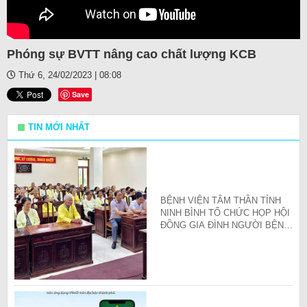
Phóng sự BVTT nâng cao chất lượng KCB
Thứ 6, 24/02/2023 | 08:08
Save
TIN MỚI NHẤT
BỆNH VIỆN TÂM THẦN TỈNH
NINH BÌNH TỔ CHỨC HỌP HỘI
ĐỒNG GIA ĐÌNH NGƯỜI BỆNH
QUÝ III/2026