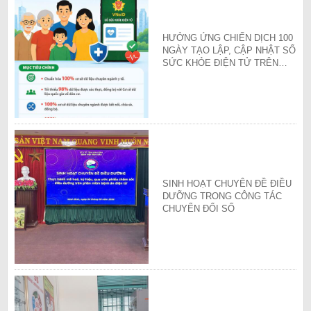
HƯỞNG ỨNG CHIẾN DỊCH 100
NGÀY TẠO LẬP, CẬP NHẬT SỔ
SỨC KHỎE ĐIỆN TỬ TRÊN
ỨNG DỤNG VNeID
SINH HOẠT CHUYÊN ĐỀ ĐIỀU
DƯỠNG TRONG CÔNG TÁC
CHUYỂN ĐỔI SỐ