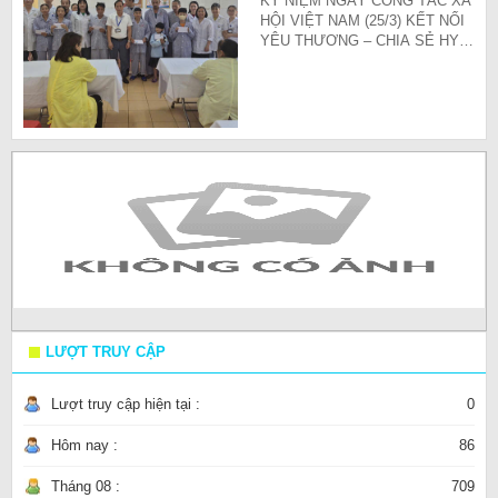
KỶ NIỆM NGÀY CÔNG TÁC XÃ
HỘI VIỆT NAM (25/3) KẾT NỐI
YÊU THƯƠNG – CHIA SẺ HY
VỌNG
LƯỢT TRUY CẬP
Lượt truy cập hiện tại :
0
Hôm nay :
86
Tháng 08 :
709