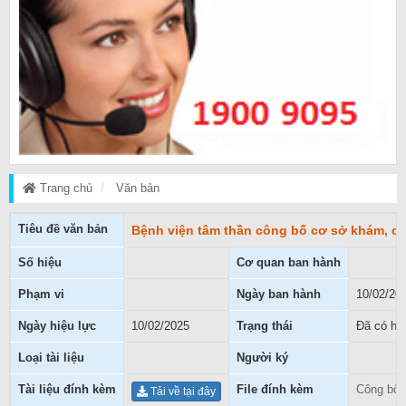
Trang chủ
Văn bản
Tiêu đề văn bản
Bệnh viện tâm thần công bố cơ sở khám, c
Số hiệu
Cơ quan ban hành
Phạm vi
Ngày ban hành
10/02/20
Ngày hiệu lực
10/02/2025
Trạng thái
Đã có hiệ
Loại tài liệu
Người ký
Tài liệu đính kèm
File đính kèm
Công bố 
Tải về tại đây