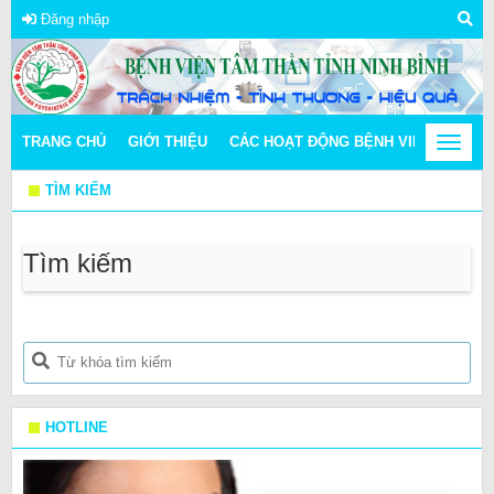
Đăng nhập
TRANG CHỦ
GIỚI THIỆU
CÁC HOẠT ĐỘNG BỆNH VIỆN
Toggle
THÔN
navigat
TÌM KIẾM
Tìm kiếm
HOTLINE