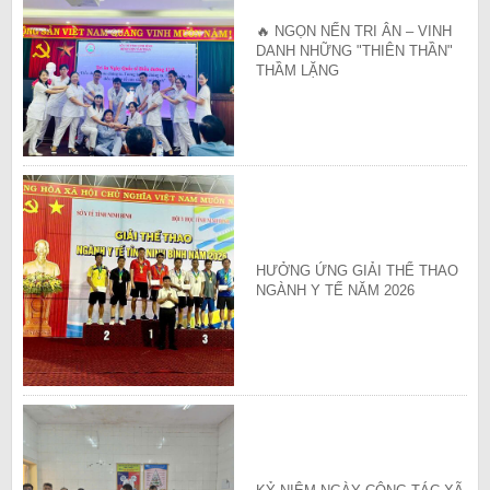
🔥 NGỌN NẾN TRI ÂN – VINH
DANH NHỮNG "THIÊN THẦN"
THẦM LẶNG
HƯỞNG ỨNG GIẢI THỂ THAO
NGÀNH Y TẾ NĂM 2026