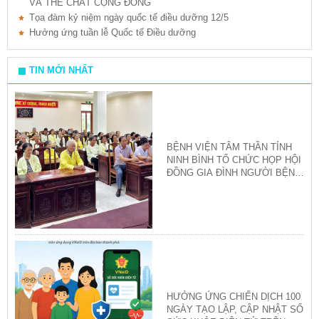
VÀ THỂ CHẤT CỘNG ĐỒNG
Tọa đàm kỷ niệm ngày quốc tế điều dưỡng 12/5
Hưởng ứng tuần lễ Quốc tế Điều dưỡng
TIN MỚI NHẤT
BỆNH VIỆN TÂM THẦN TỈNH
NINH BÌNH TỔ CHỨC HỌP HỘI
ĐỒNG GIA ĐÌNH NGƯỜI BỆNH
QUÝ III/2026
HƯỞNG ỨNG CHIẾN DỊCH 100
NGÀY TẠO LẬP, CẬP NHẬT SỔ