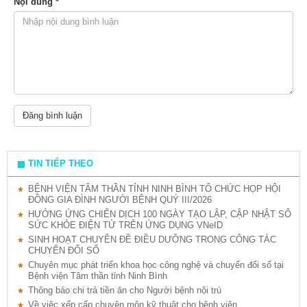
Nội dung *
TIN TIẾP THEO
BỆNH VIỆN TÂM THẦN TỈNH NINH BÌNH TỔ CHỨC HỌP HỘI
ĐỒNG GIA ĐÌNH NGƯỜI BỆNH QUÝ III/2026
HƯỞNG ỨNG CHIẾN DỊCH 100 NGÀY TẠO LẬP, CẬP NHẬT SỔ
SỨC KHỎE ĐIỆN TỬ TRÊN ỨNG DỤNG VNeID
SINH HOẠT CHUYÊN ĐỀ ĐIỀU DƯỠNG TRONG CÔNG TÁC
CHUYỂN ĐỔI SỐ
Chuyên mục phát triển khoa học công nghệ và chuyển đổi số tại
Bệnh viện Tâm thần tỉnh Ninh Bình
Thông báo chi trả tiền ăn cho Người bệnh nội trú
Về việc xếp cấp chuyên môn kỹ thuật cho bệnh viện