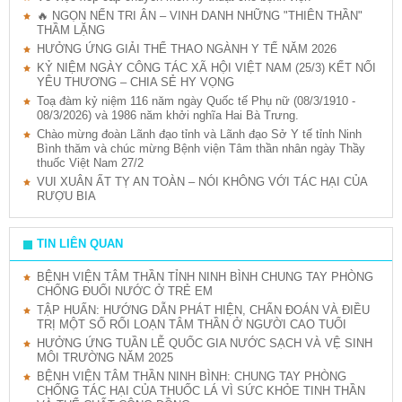
🔥 NGỌN NẾN TRI ÂN – VINH DANH NHỮNG "THIÊN THẦN"
THẦM LẶNG
HƯỞNG ỨNG GIẢI THỂ THAO NGÀNH Y TẾ NĂM 2026
KỶ NIỆM NGÀY CÔNG TÁC XÃ HỘI VIỆT NAM (25/3) KẾT NỐI
YÊU THƯƠNG – CHIA SẺ HY VỌNG
Toạ đàm kỷ niệm 116 năm ngày Quốc tế Phụ nữ (08/3/1910 -
08/3/2026) và 1986 năm khởi nghĩa Hai Bà Trưng.
Chào mừng đoàn Lãnh đạo tỉnh và Lãnh đạo Sở Y tế tỉnh Ninh
Bình thăm và chúc mừng Bệnh viện Tâm thần nhân ngày Thầy
thuốc Việt Nam 27/2
VUI XUÂN ẤT TỴ AN TOÀN – NÓI KHÔNG VỚI TÁC HẠI CỦA
RƯỢU BIA
TIN LIÊN QUAN
BỆNH VIỆN TÂM THẦN TỈNH NINH BÌNH CHUNG TAY PHÒNG
CHỐNG ĐUỐI NƯỚC Ở TRẺ EM
TẬP HUẤN: HƯỚNG DẪN PHÁT HIỆN, CHẨN ĐOÁN VÀ ĐIỀU
TRỊ MỘT SỐ RỐI LOẠN TÂM THẦN Ở NGƯỜI CAO TUỔI
HƯỞNG ỨNG TUẦN LỄ QUỐC GIA NƯỚC SẠCH VÀ VỆ SINH
MÔI TRƯỜNG NĂM 2025
BỆNH VIỆN TÂM THẦN NINH BÌNH: CHUNG TAY PHÒNG
CHỐNG TÁC HẠI CỦA THUỐC LÁ VÌ SỨC KHỎE TINH THẦN