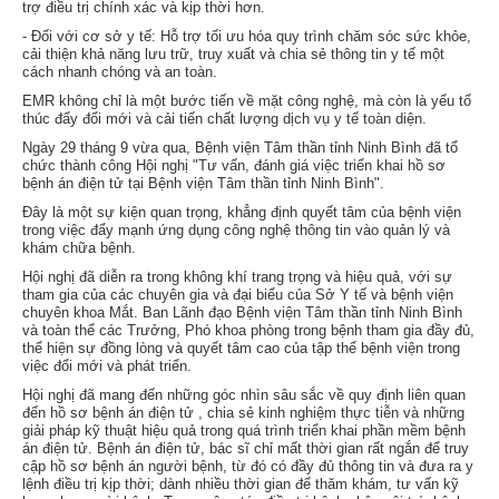
trợ điều trị chính xác và kịp thời hơn.
- Đối với cơ sở y tế: Hỗ trợ tối ưu hóa quy trình chăm sóc sức khỏe,
cải thiện khả năng lưu trữ, truy xuất và chia sẻ thông tin y tế một
cách nhanh chóng và an toàn.
EMR không chỉ là một bước tiến về mặt công nghệ, mà còn là yếu tố
thúc đẩy đổi mới và cải tiến chất lượng dịch vụ y tế toàn diện.
Ngày 29 tháng 9 vừa qua, Bệnh viện Tâm thần tỉnh Ninh Bình đã tổ
chức thành công Hội nghị "Tư vấn, đánh giá việc triển khai hồ sơ
bệnh án điện tử tại Bệnh viện Tâm thần tỉnh Ninh Bình".
Đây là một sự kiện quan trọng, khẳng định quyết tâm của bệnh viện
trong việc đẩy mạnh ứng dụng công nghệ thông tin vào quản lý và
khám chữa bệnh.
Hội nghị đã diễn ra trong không khí trang trọng và hiệu quả, với sự
tham gia của các chuyên gia và đại biểu của Sở Y tế và bệnh viện
chuyên khoa Mắt. Ban Lãnh đạo Bệnh viện Tâm thần tỉnh Ninh Bình
và toàn thể các Trưởng, Phó khoa phòng trong bệnh tham gia đầy đủ,
thể hiện sự đồng lòng và quyết tâm cao của tập thể bệnh viện trong
việc đổi mới và phát triển.
Hội nghị đã mang đến những góc nhìn sâu sắc về quy định liên quan
đến hồ sơ bệnh án điện tử , chia sẻ kinh nghiệm thực tiễn và những
giải pháp kỹ thuật hiệu quả trong quá trình triển khai phần mềm bệnh
án điện tử. Bệnh án điện tử, bác sĩ chỉ mất thời gian rất ngắn để truy
cập hồ sơ bệnh án người bệnh, từ đó có đầy đủ thông tin và đưa ra y
lệnh điều trị kịp thời; dành nhiều thời gian để thăm khám, tư vấn kỹ