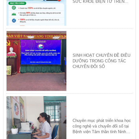
SỨC KHỎE ĐIỆN TỬ TRÊN
ỨNG DỤNG VNeID
SINH HOẠT CHUYÊN ĐỀ ĐIỀU
DƯỠNG TRONG CÔNG TÁC
CHUYỂN ĐỔI SỐ
Chuyên mục phát triển khoa học
công nghệ và chuyển đổi số tại
Bệnh viện Tâm thần tỉnh Ninh
Bình